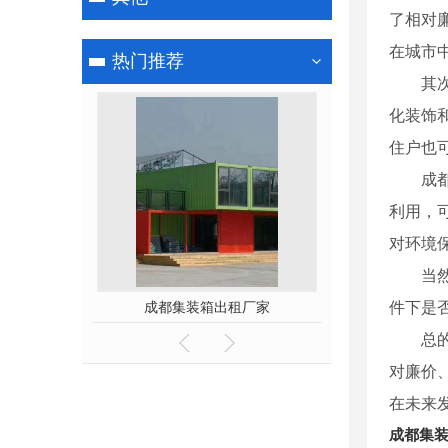
了相对
在城市
热门推荐
其
化装饰
住户也
成
利用，
对环境
当
租赁厂家
成都集装箱出租厂家
件下是
总
对廉价
在未来
成都集