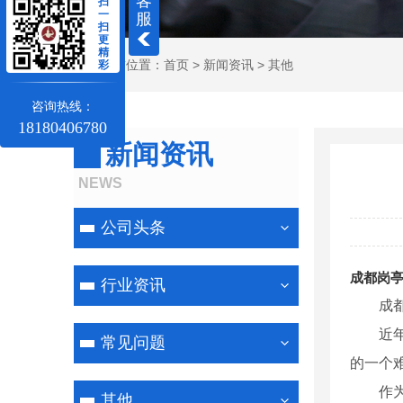
客
扫
一
服
扫
更
精
当前位置：
首页
>
新闻资讯
>
其他
彩
咨询热线：
18180406780
新闻资讯
NEWS
公司头条
成都岗
行业资讯
成
近
常见问题
的一个
作
其他