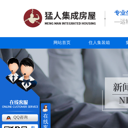
专业
—运
网站首页
住人集装箱
在
QQ咨询
线
客
扫