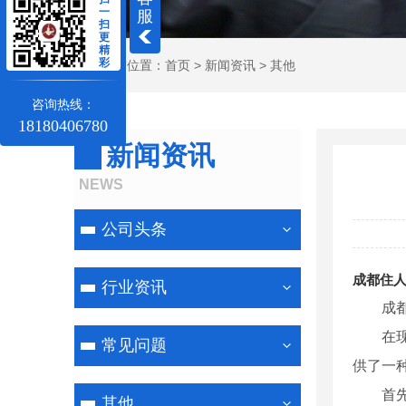
一
服
扫
更
精
彩
当前位置：
首页
>
新闻资讯
>
其他
咨询热线：
18180406780
新闻资讯
NEWS
公司头条
成都住
行业资讯
成
在
常见问题
供了一
首
其他