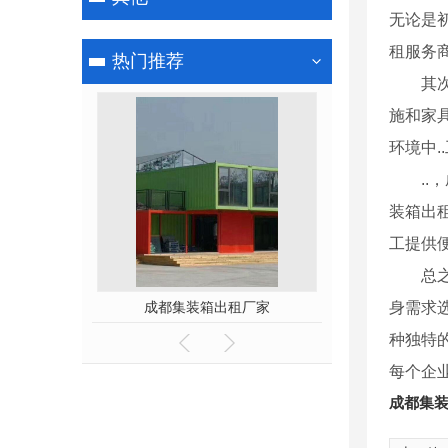
无论是
租服务
热门推荐
其
施和家
环境中
.
装箱出
工提供
总
租赁厂家
成都集装箱出租厂家
身需求
种独特
每个企
成都集