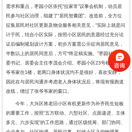
需求和重点，枣园小区依托“拉家常”议事会机制，动员居
民参与社区治理，组建了“居民智囊团”。改造前，全方位
征集居民对社区更新及物业服务相关意见，“实际上就是问
计于民，结合小区实际，按照小区居民的意愿经过充分论
证后编制规划设计方案，初步方案需公示征询居民意见，
半数以上的居民同意后，方可*终定稿实施。”枣园社区党
委书记、居委会主任李茂会介绍。枣园小区23号楼居民张
爷爷家住1楼，老两口身体状况均不是很好，喜欢安静，
因此在与居民沟通并考虑老人身体状况后，将现有慢跑道
改线，绕过了张爷爷家的窗口。
今年，大兴区将老旧小区有机更新作为补齐民生短板
的重要工作，按照“五方联动、六型社区、点面递进、主体
多元、六步实现”的工作思路，通过区级统筹、部门协同、
企业参与、社区协调、居民议事，打破小区之间物理界