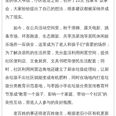
里的张大爷说，小区改造之前，召开了22次“拉家常”议事
会，大家纷纷提出了自己的想法，很多建议都被采纳并成
为了现实。
如今，在公共活动空间里，秋千滑梯、露天电影、跳
蚤市场、环形跑道、生态廊架、共享洗菜池等居民休闲娱
乐场所一应俱全，这里成为了老人和孩子们*喜爱的场所；
为了解决居民的生活所需，充分盘活利用闲置空间，提供
社区便利店、主食厨房、文具书吧等便民生活配套；同
时，社区利用闲置边角地还建立了厨余垃圾处理站，让厨
余垃圾不出社区就能变成有机肥料，同时在场地内打造垃
圾分类教育示范基地，与枣园小学在垃圾分类宣传教育环
节形成“教育一个孩子、影响一个家庭、带动一个社区”的
良性互动，营造人人参与的良好氛围。
老百姓的事还得老百姓做主，根据老旧小区有机更新