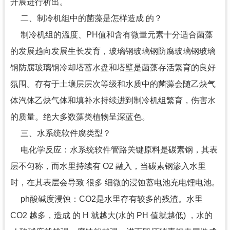
开展进行析出。
二、制冷机组中的菌藻是怎样造成 的？
制冷机组的溫度、PH值和含有微量元素十分适合菌藻
的发展趋向发展生长发育，玻璃钢玻璃钢防腐玻璃钢玻璃
钢防腐玻璃钢冷却塔蓄水盘和塔壁是菌藻存活繁育的良好
氛围。存有于土壤层层次等级和水质中的菌藻会随乙炔气
体汽体乙炔气体和填补水持续进到制冷机组繁育，伤害水
的质量。绝大多数藻类植物呈深蓝色。
三、水系统软件腐类型？
电化学反应：水系统软件管路关键原料是碳素钢，其表
层不匀称，而水里持续有 O2 融入，当碳素钢渗入水里
时，在其表层会导致 很多 细微的浸蚀蓄电池充电锂电池。
ph酸碱度浸蚀：CO2是水里存有较多的残渣。水里
CO2 越多，造成 的 H 就越大(水的 PH 值就越低) ，水的