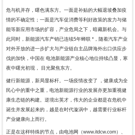
危与机并存，曙色满东方。一面是补贴的大幅退坡叠加疫
情的不确定性；一面是汽车促消费等利好政策的发力与储
能等新应用市场的扩容，产业危局之下，暗藏新机会。与
此同时，新能源汽车产销已连续5年蝉联 *，随着汽车产业
对外开放的进一步扩大与产业链自主品牌海外出口供应步
伐的加快，中国在 电池新能源产业核心地位持续凸显，寒
夜中曙光初现， 目光聚焦东方。
健行新能源，新局显标杆。一场疫情改变了 ，健康成为全
民心中的重中之重，电池新能源行业的发展亦更加重视健
康生态链的构建。逆境出英才，伟大的企业都是在危机中
诞生并发展起来的，越是在时代漩涡中，越需要行业标杆
产业健康向上而行。
正是在这样特殊的节点，由电池网（www.itdcw.com）、