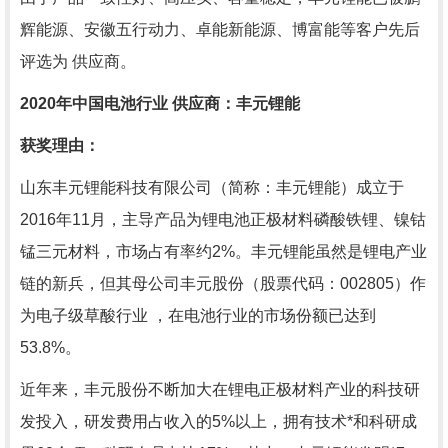
辉能源、安徽五行动力、卓能新能源、博富能等客户先后
评选为 供应商。
2020年
中国电池行业
供应商：丰元锂能
获奖理由：
山东丰元锂能科技有限公司（简称：丰元锂能）成立于
2016年11月，主导产品为锂电池正极材料磷酸铁锂、镍钴
锰三元材料，市场占有率约2%。丰元锂能虽然是锂电产业
链的新兵，但其母公司丰元股份（股票代码：002805）作
为电子级草酸行业 ，在电池行业的市场份额已达到
53.8%。
近年来，丰元股份不断加大在锂电正极材料产业的科技研
发投入，研发费用占收入的5%以上，拥有技术*和科研成