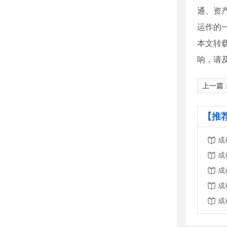
通、资
运作的
本文转
响，请
上一篇
【推
成
成
成
成
成