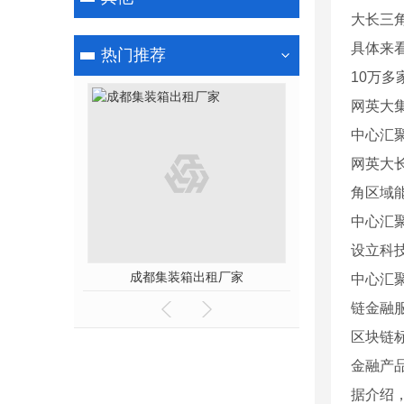
大长三
具体来
热门推荐
10万
网英大
中心汇
网英大
角区域
中心汇
设立科
租赁厂家
成都集装箱出租厂家
中心汇
链金融
区块链
金融产
据介绍