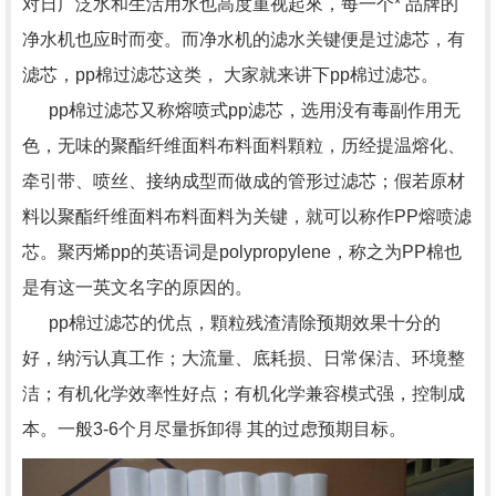
对日广泛水和生活用水也高度重视起來，每一个* 品牌的
净水机也应时而变。而净水机的滤水关键便是过滤芯，有
滤芯，pp棉过滤芯这类， 大家就来讲下pp棉过滤芯。
pp棉过滤芯又称熔喷式pp滤芯，选用没有毒副作用无
色，无味的聚酯纤维面料布料面料顆粒，历经提温熔化、
牵引带、喷丝、接纳成型而做成的管形过滤芯；假若原材
料以聚酯纤维面料布料面料为关键，就可以称作PP熔喷滤
芯。聚丙烯pp的英语词是polypropylene，称之为PP棉也
是有这一英文名字的原因的。
pp棉过滤芯的优点，顆粒残渣清除预期效果十分的
好，纳污认真工作；大流量、底耗损、日常保洁、环境整
洁；有机化学效率性好点；有机化学兼容模式强，控制成
本。一般3-6个月尽量拆卸得 其的过虑预期目标。